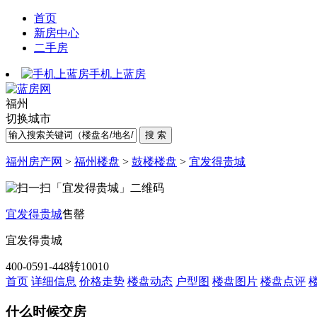
首页
新房中心
二手房
手机上蓝房
福州
切换城市
福州房产网
>
福州楼盘
>
鼓楼楼盘
>
宜发得贵城
宜发得贵城
售罄
宜发
得贵城
400-0591-448转10010
首页
详细信息
价格走势
楼盘动态
户型图
楼盘图片
楼盘点评
什么时候交房