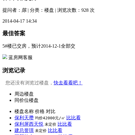
提问者：
陈
| 分类：楼盘 | 浏览次数：928 次
2014-04-17 14:34
最佳答案
5#楼已交房，预计2014-12-1全部交
蓝房网客服
浏览记录
您还没有浏览过楼盘，
快去看看吧！
周边楼盘
同价位楼盘
楼盘名称
价格
对比
保利天瓒
比比看
均价42000元/㎡
保利屏西天悦
比比看
未定价
建总誉璟
比比看
未定价