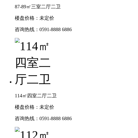
87-89㎡三室二厅二卫
楼盘价格：未定价
咨询热线：0591-8888 6886
114㎡四室二厅二卫
楼盘价格：未定价
咨询热线：0591-8888 6886