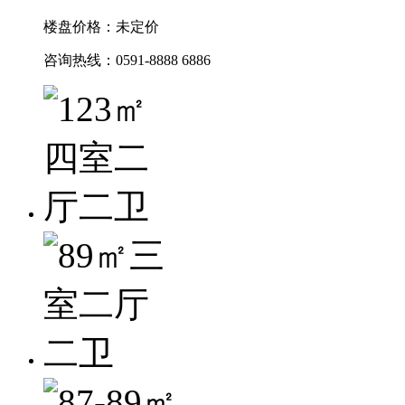
楼盘价格：未定价
咨询热线：0591-8888 6886