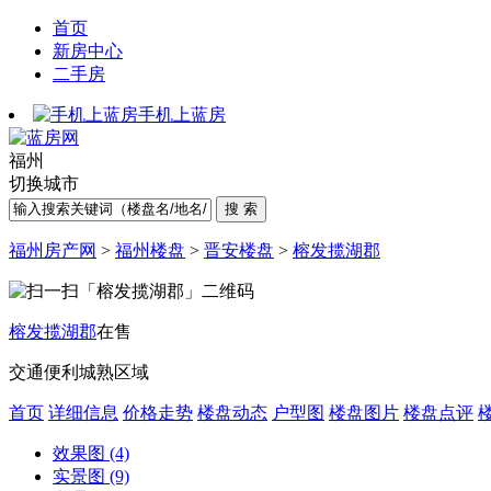
首页
新房中心
二手房
手机上蓝房
福州
切换城市
福州房产网
>
福州楼盘
>
晋安楼盘
>
榕发揽湖郡
榕发揽湖郡
在售
交通便利
城熟区域
首页
详细信息
价格走势
楼盘动态
户型图
楼盘图片
楼盘点评
效果图 (4)
实景图 (9)