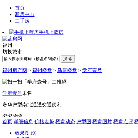
首页
新房中心
二手房
手机上蓝房
福州
切换城市
福州房产网
>
福州楼盘
>
马尾楼盘
>
学府壹号
学府壹号
未售
奢华户型
南北通透
交通便利
83625666
首页
详细信息
价格走势
楼盘动态
户型图
楼盘图片
楼盘点评
效果图 (9)