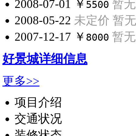
2008-07-01
￥
暂无
5500
2008-05-22
未定价
暂
2007-12-17
￥
暂无
8000
好景城详细信息
更多>>
项目介绍
交通状况
装修状态