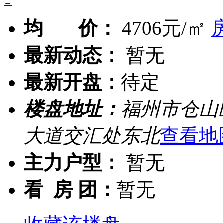
→
均 价：
4706元/㎡
最新动态：
暂无
最新开盘：
待定
楼盘地址：
福州市仓山
大道交汇处东北
查看地
主力户型：
暂无
看 房 团：
暂无