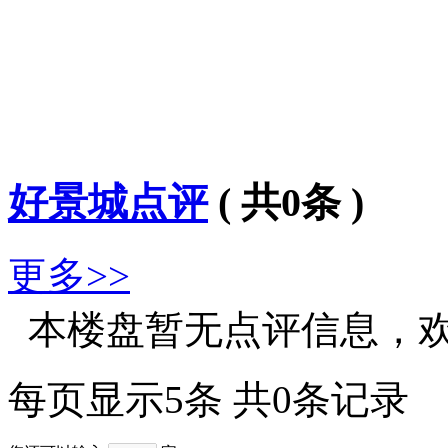
好景城点评
( 共
0
条 )
更多>>
本楼盘暂无点评信息，
每页显示5条 共0条记录