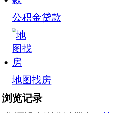
公积金贷款
地图找房
浏览记录