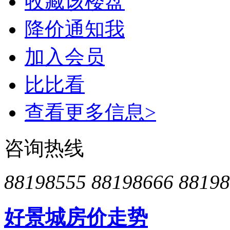
收藏该楼盘
降价通知我
加入会员
比比看
查看更多信息>
咨询热线
88198555 88198666 8819
好景城房价走势