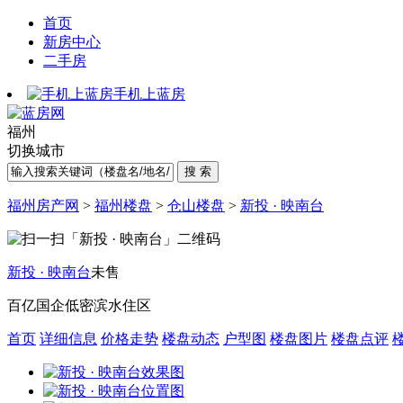
首页
新房中心
二手房
手机上蓝房
福州
切换城市
福州房产网
>
福州楼盘
>
仓山楼盘
>
新投 · 映南台
新投 · 映南台
未售
百亿国企
低密滨水住区
首页
详细信息
价格走势
楼盘动态
户型图
楼盘图片
楼盘点评