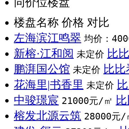
同价位楼盘
楼盘名称
价格
对比
左海滨江鸣翠
均价：400
新榕·江和阅
比
未定价
鹏湃国公馆
比比
未定价
花海里|书香里
比
未定价
中骏璟宸
比
21000元/㎡
榕发北源云筑
28000元/