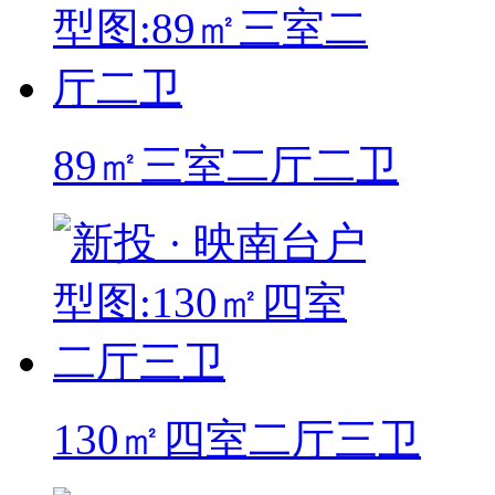
89㎡三室二厅二卫
130㎡四室二厅三卫