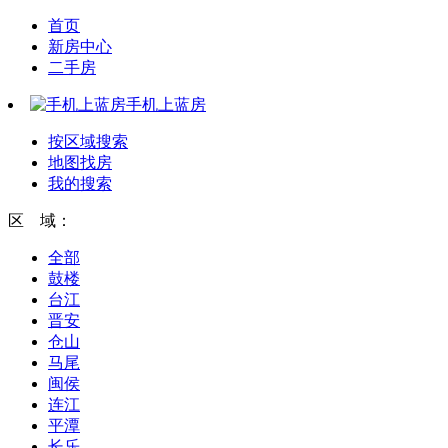
首页
新房中心
二手房
手机上蓝房
按区域搜索
地图找房
我的搜索
区 域：
全部
鼓楼
台江
晋安
仓山
马尾
闽侯
连江
平潭
长乐