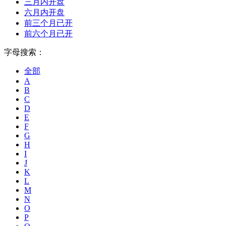
三月内开盘
六月内开盘
前三个月已开
前六个月已开
字母搜索：
全部
A
B
C
D
E
F
G
H
I
J
K
L
M
N
O
P