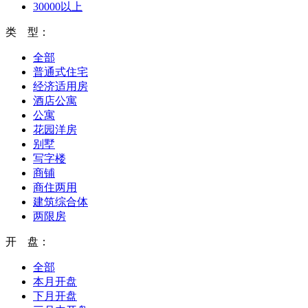
30000以上
类 型：
全部
普通式住宅
经济适用房
酒店公寓
公寓
花园洋房
别墅
写字楼
商铺
商住两用
建筑综合体
两限房
开 盘：
全部
本月开盘
下月开盘