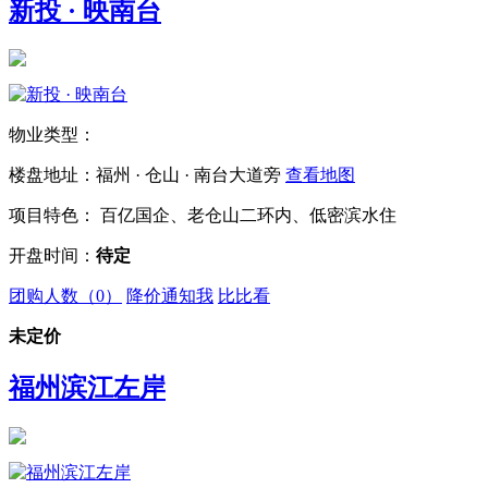
新投 · 映南台
物业类型：
楼盘地址：福州 · 仓山 · 南台大道旁
查看地图
项目特色： 百亿国企、老仓山二环内、低密滨水住
开盘时间：
待定
团购人数（
0
）
降价通知我
比比看
未定价
福州滨江左岸