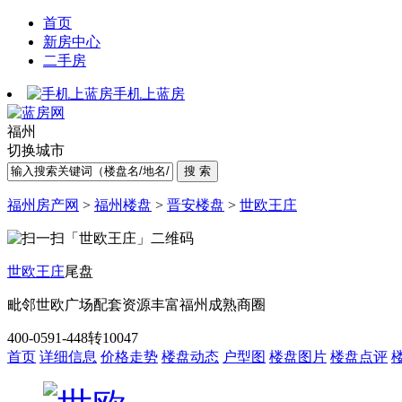
首页
新房中心
二手房
手机上蓝房
福州
切换城市
福州房产网
>
福州楼盘
>
晋安楼盘
>
世欧王庄
世欧王庄
尾盘
毗邻世欧广场
配套资源丰富
福州成熟商圈
400-0591-448转10047
首页
详细信息
价格走势
楼盘动态
户型图
楼盘图片
楼盘点评