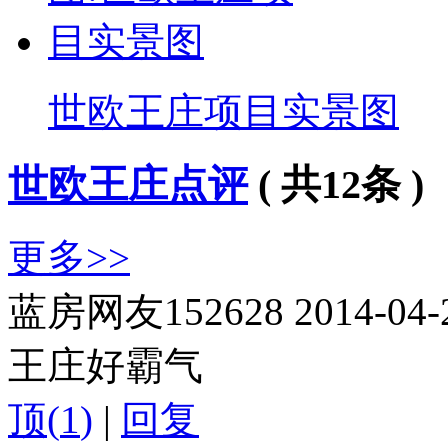
世欧王庄项目实景图
世欧王庄点评
( 共
12
条 )
更多>>
蓝房网友152628
2014-04-
王庄好霸气
顶(
1
)
|
回复