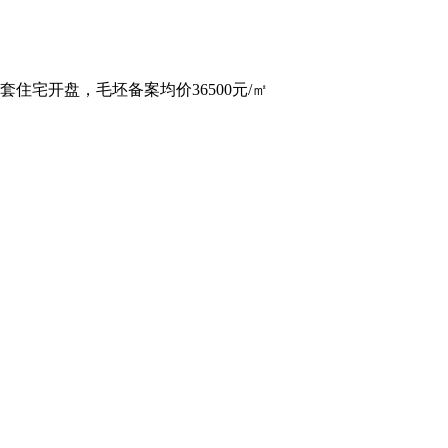
计38套住宅开盘，毛坯备案均价36500元/㎡