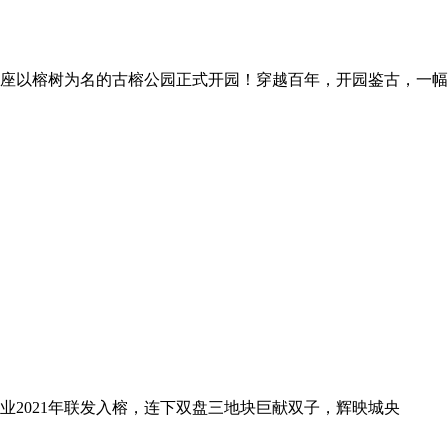
一座以榕树为名的古榕公园正式开园！穿越百年，开园鉴古，一
业
2021年联发入榕，连下双盘三地块
巨献双子，辉映城央