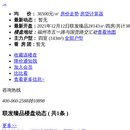
→
均 价：
36500元/㎡
房价走势
房贷计算器
最新动态：
暂无
最新开盘：
2021年12月12日联发臻品2#143㎡/四房/共
楼盘地址：
福州市五一路与国货路交汇处
查看地图
主力户型：
四室 (143m²)
全部户型
看 房 团：
暂无
收藏该楼盘
降价通知我
加入会员
比比看
查看更多信息>
咨询热线
400-060-2588转10898
联发臻品楼盘动态
( 共1条 )
更多>>