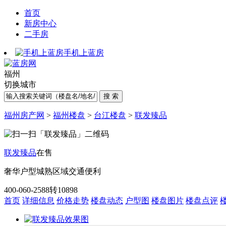
首页
新房中心
二手房
手机上蓝房
福州
切换城市
福州房产网
>
福州楼盘
>
台江楼盘
>
联发臻品
联发臻品
在售
奢华户型
城熟区域
交通便利
400-060-2588转10898
首页
详细信息
价格走势
楼盘动态
户型图
楼盘图片
楼盘点评