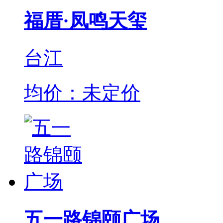
福厝·凤鸣天玺
台江
均价：未定价
五一路锦颐广场