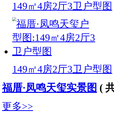
149㎡4房2厅3卫户型图
149㎡4房2厅3卫户型图
福厝·凤鸣天玺实景图
( 
更多>>