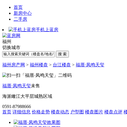
首页
新房中心
二手房
手机上蓝房
福州
切换城市
福州房产网
>
福州楼盘
>
台江楼盘
>
福厝·凤鸣天玺
福厝·凤鸣天玺
未售
海派瞰江大平层
城熟区域
0591-87988666
首页
详细信息
价格走势
楼盘动态
户型图
楼盘图片
楼盘点评