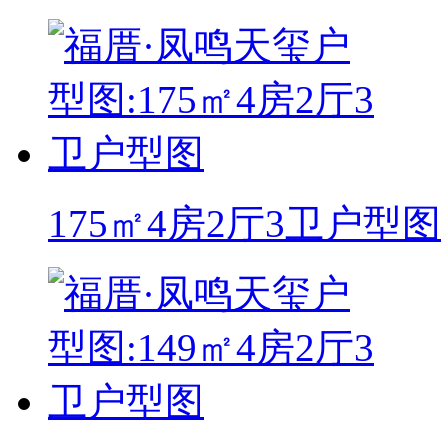
175㎡4房2厅3卫户型图