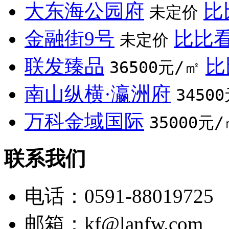
大东海公园府
比
未定价
金融街9号
比比
未定价
联发臻品
比
36500元/㎡
南山纵横·瀛洲府
3450
万科金域国际
35000元/
联系我们
电话：0591-88019725
邮箱：
kf@lanfw.com