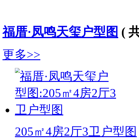
福厝·凤鸣天玺户型图
( 
更多>>
205㎡4房2厅3卫户型图