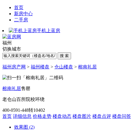
首页
新房中心
二手房
手机上蓝房
福州
切换城市
福州房产网
>
福州楼盘
>
仓山楼盘
>
榕南礼居
榕南礼居
售罄
老仓山
百所院校环绕
400-0591-448转10402
首页
详细信息
价格走势
楼盘动态
楼盘图片
楼盘点评
楼盘问答
效果图 (2)