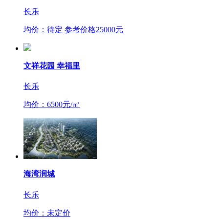
长乐
均价：待定 参考价格25000元
文祥花园 幸福里
长乐
均价：6500元/㎡
海湾润城
长乐
均价：未定价