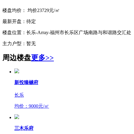
楼盘均价：
均价23729元/㎡
最新开盘：
待定
楼盘位置：
长乐-Array-福州市长乐区广场南路与和谐路交汇处
主力户型：
暂无
周边楼盘
更多>>
新投臻樾府
长乐
均价：9000元/㎡
三木乐府