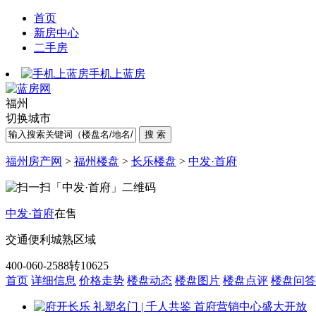
首页
新房中心
二手房
手机上蓝房
福州
切换城市
福州房产网
>
福州楼盘
>
长乐楼盘
>
中发·首府
中发·首府
在售
交通便利
城熟区域
400-060-2588转10625
首页
详细信息
价格走势
楼盘动态
楼盘图片
楼盘点评
楼盘问答