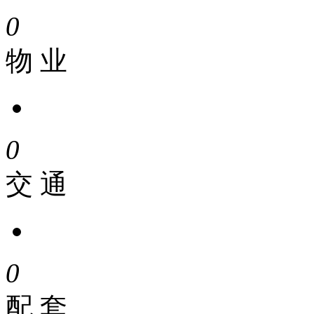
0
物 业
0
交 通
0
配 套