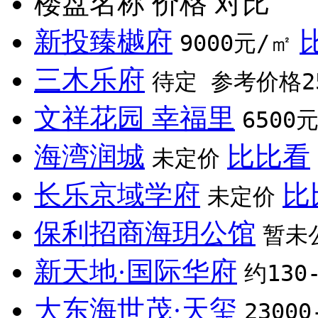
楼盘名称
价格
对比
新投臻樾府
9000元/㎡
三木乐府
待定 参考价格25
文祥花园 幸福里
6500
海湾润城
比比看
未定价
长乐京域学府
比
未定价
保利招商海玥公馆
暂未
新天地·国际华府
约130
大东海世茂·天玺
2300