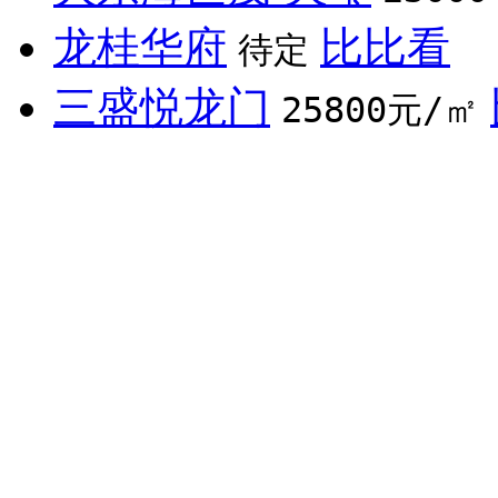
龙桂华府
比比看
待定
三盛悦龙门
25800元/㎡