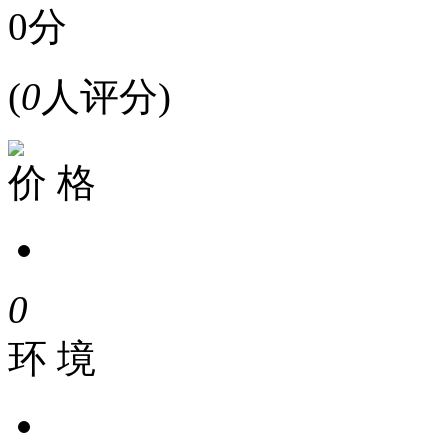
0分
(
0
人评分)
价 格
0
环 境