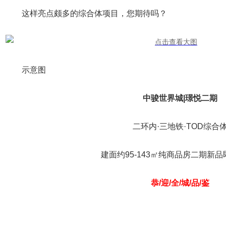
这样亮点颇多的综合体项目，您期待吗？
示意图
中骏世界城|璟悦二期
二环内·三地铁·TOD综合
建面约95-143㎡纯商品房二期新
恭/迎/全/城/品/鉴