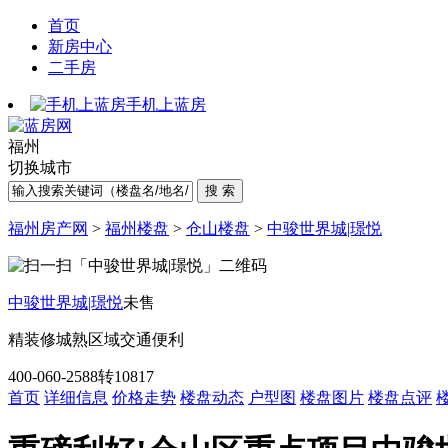
首页
新房中心
二手房
手机上蓝房
福州
切换城市
福州房产网
>
福州楼盘
>
仓山楼盘
>
中骏世界城|璟悦
中骏世界城|璟悦
未售
精装修
城熟区域
交通便利
400-060-2588转10817
首页
详细信息
价格走势
楼盘动态
户型图
楼盘图片
楼盘点评