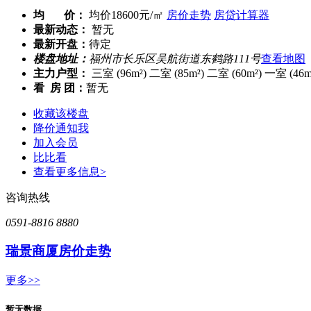
均 价：
均价18600元/㎡
房价走势
房贷计算器
最新动态：
暂无
最新开盘：
待定
楼盘地址：
福州市长乐区吴航街道东鹤路111号
查看地图
主力户型：
三室 (96m²) 二室 (85m²) 二室 (60m²) 一室 (46m
看 房 团：
暂无
收藏该楼盘
降价通知我
加入会员
比比看
查看更多信息>
咨询热线
0591-8816 8880
瑞景商厦房价走势
更多>>
暂无数据