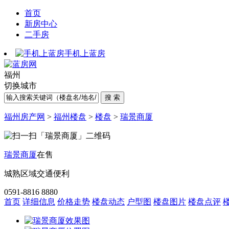
首页
新房中心
二手房
手机上蓝房
福州
切换城市
福州房产网
>
福州楼盘
>
楼盘
>
瑞景商厦
瑞景商厦
在售
城熟区域
交通便利
0591-8816 8880
首页
详细信息
价格走势
楼盘动态
户型图
楼盘图片
楼盘点评