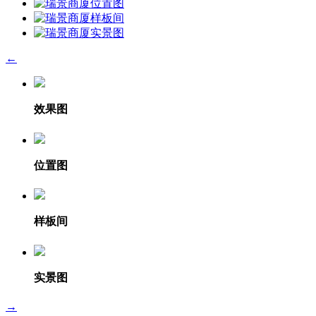
←
效果图
位置图
样板间
实景图
→