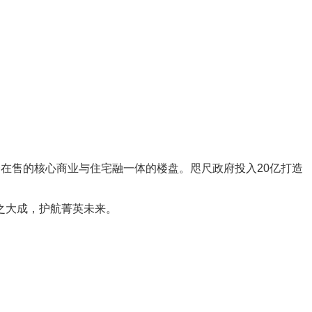
一在售的核心商业与住宅融一体的楼盘。咫尺政府投入20亿打造
之大成，护航菁英未来。