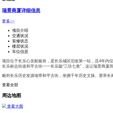
瑞景商厦详细信息
更多>>
项目介绍
交通状况
装修状态
楼层状况
车位信息
项目位于长乐心吴航板块，是长乐城区旧改第一站，且4年内仅出
长乐标志街道和平古街一一长乐版“三坊七巷”，这让瑞景商厦
毗邻长乐历史发源地带和平古街，坐拥千年历史文脉。荟萃长
查看全部
周边地图
查看大图