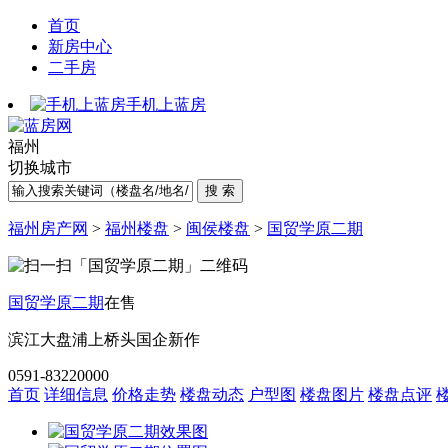
首页
新房中心
二手房
手机上蓝房
福州
切换城市
福州房产网
>
福州楼盘
>
闽侯楼盘
>
国贸学原二期
国贸学原二期
在售
滨江大盘
浦上桥头
国企新作
0591-83220000
首页
详细信息
价格走势
楼盘动态
户型图
楼盘图片
楼盘点评