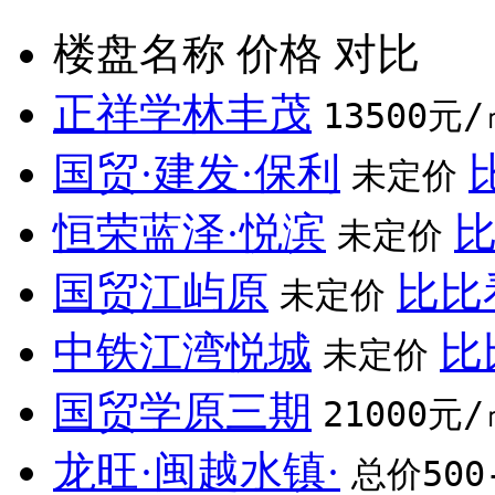
楼盘名称
价格
对比
正祥学林丰茂
13500元/
国贸·建发·保利
未定价
恒荣蓝泽·悦滨
未定价
国贸江屿原
比比
未定价
中铁江湾悦城
比
未定价
国贸学原三期
21000元/
龙旺·闽越水镇·
总价500