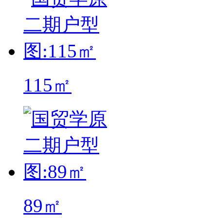
115㎡
89㎡