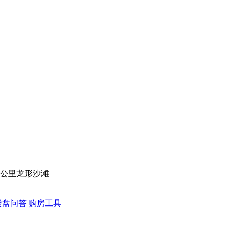
3公里龙形沙滩
楼盘问答
购房工具