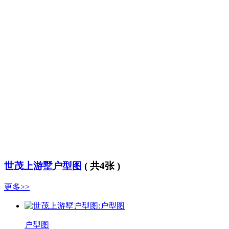
世茂上游墅户型图
( 共4张 )
更多>>
户型图