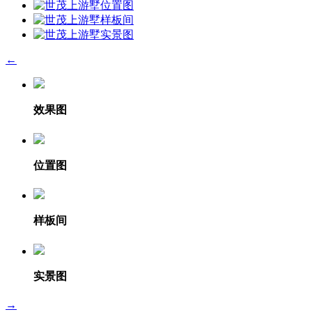
←
效果图
位置图
样板间
实景图
→