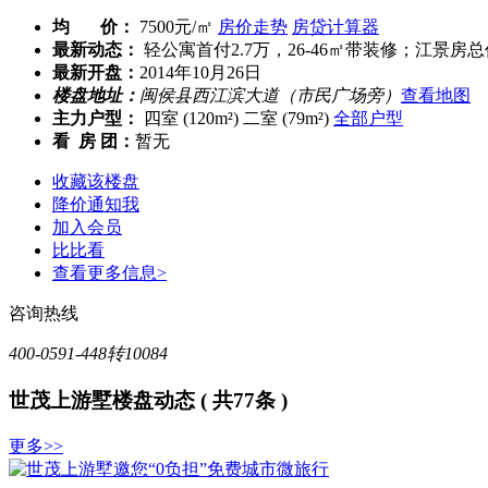
均 价：
7500元/㎡
房价走势
房贷计算器
最新动态：
轻公寓首付2.7万，26-46㎡带装修；江景房总价
最新开盘：
2014年10月26日
楼盘地址：
闽侯县西江滨大道（市民广场旁）
查看地图
主力户型：
四室 (120m²) 二室 (79m²)
全部户型
看 房 团：
暂无
收藏该楼盘
降价通知我
加入会员
比比看
查看更多信息>
咨询热线
400-0591-448转10084
世茂上游墅楼盘动态
( 共77条 )
更多>>