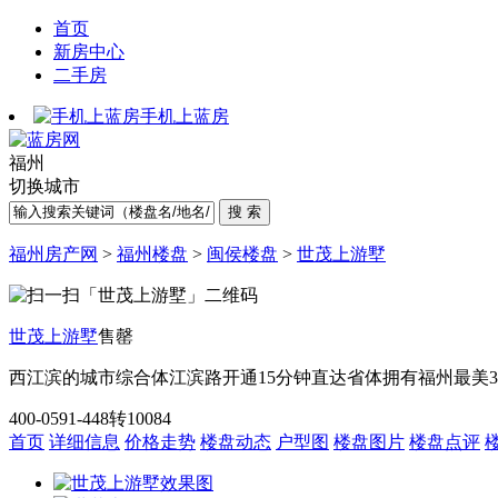
首页
新房中心
二手房
手机上蓝房
福州
切换城市
福州房产网
>
福州楼盘
>
闽侯楼盘
>
世茂上游墅
世茂上游墅
售罄
西江滨的城市综合体
江滨路开通15分钟直达省体
拥有福州最美
400-0591-448转10084
首页
详细信息
价格走势
楼盘动态
户型图
楼盘图片
楼盘点评