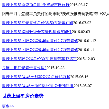
世茂上游墅邀您“0负担”免费城市微旅行
2016-03-17
阳春三月，怎能辜负美好的周末呢?茂叔强推春玩攻略!带上家
世茂上游墅江景复式总价36-50万清盘在即
2016-03-02
世茂上游墅路网升级全实景现房即买即住
2016-02-03
世茂上游墅：轻公寓26-46㎡首付2.7万带装修
2016-01-12
世茂上游墅：轻公寓26-46㎡首付2.7万带装修
2016-01-11
世茂上游墅轻公寓总价30万 连房带车都搞定
2015-12-03
是谁，把江景装进复式里?
2015-10-28
世茂上游墅24-46㎡创客公寓 总价18万起
2015-06-16
世茂上游墅24-46㎡“城”熟公寓 公开预租售
2015-05-07
世茂上游墅房价走势
更多>>