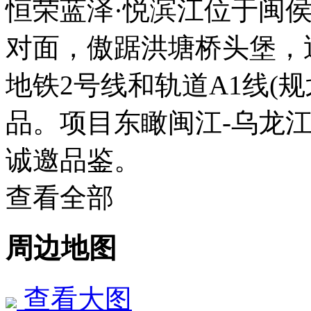
恒荣蓝泽·悦滨江位于闽
对面，傲踞洪塘桥头堡，
地铁2号线和轨道A1线(
品。项目东瞰闽江-乌龙江
诚邀品鉴。
查看全部
周边地图
查看大图