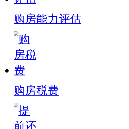
购房能力评估
购房税费