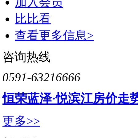
加入会员
比比看
查看更多信息>
咨询热线
0591-63216666
恒荣蓝泽·悦滨江房价走
更多>>