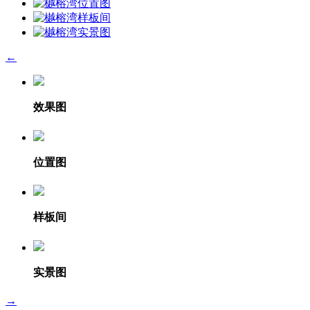
←
效果图
位置图
样板间
实景图
→