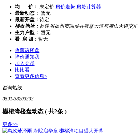
均 价：
未定价
房价走势
房贷计算器
最新动态：
暂无
最新开盘：
待定
楼盘地址：
福建省福州市闽侯县智慧大道与旗山大道交汇
主力户型：
暂无
看 房 团：
暂无
收藏该楼盘
降价通知我
加入会员
比比看
查看更多信息>
咨询热线
0591-38203333
樾榕湾楼盘动态
( 共2条 )
更多>>