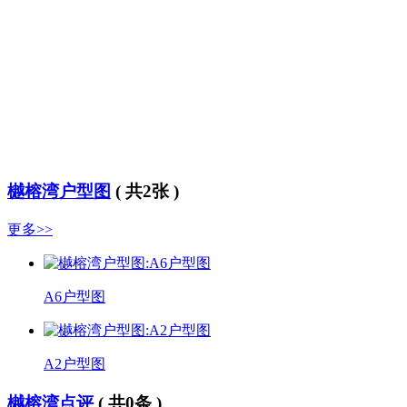
樾榕湾户型图
( 共2张 )
更多>>
A6户型图
A2户型图
樾榕湾点评
( 共
0
条 )