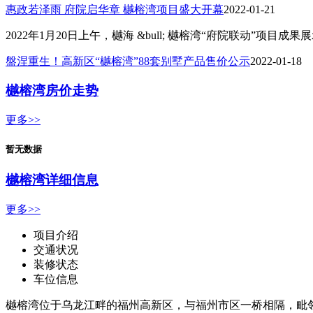
惠政若泽雨 府院启华章 樾榕湾项目盛大开幕
2022-01-21
2022年1月20日上午，樾海 &bull; 樾榕湾“府院联动
盤涅重生！高新区“樾榕湾”88套别墅产品售价公示
2022-01-18
樾榕湾房价走势
更多>>
暂无数据
樾榕湾详细信息
更多>>
项目介绍
交通状况
装修状态
车位信息
樾榕湾位于乌龙江畔的福州高新区，与福州市区一桥相隔，毗