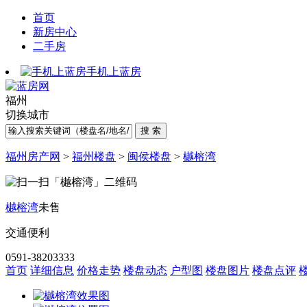
首页
新房中心
二手房
手机上蓝房
福州
切换城市
福州房产网
>
福州楼盘
>
闽侯楼盘
>
樾榕湾
樾榕湾
未售
交通便利
0591-38203333
首页
详细信息
价格走势
楼盘动态
户型图
楼盘图片
楼盘点评