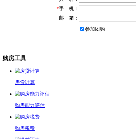
*
手 机：
邮 箱：
参加团购
购房工具
房贷计算
购房能力评估
购房税费