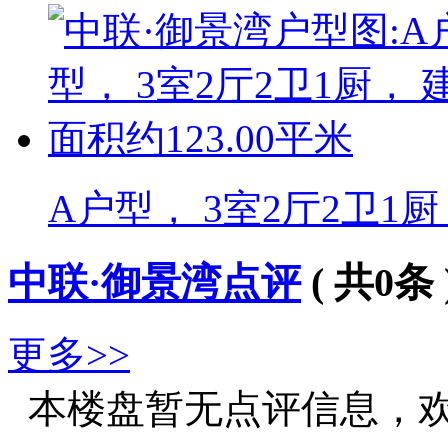
A户型， 3室2厅2卫1厨
中联·御景湾点评
( 共
0
条 
更多>>
本楼盘暂无点评信息，