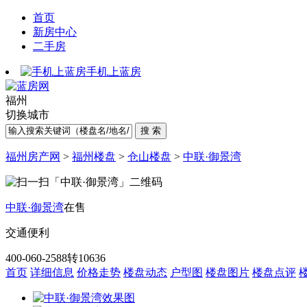
首页
新房中心
二手房
手机上蓝房
福州
切换城市
福州房产网
>
福州楼盘
>
仓山楼盘
>
中联·御景湾
中联·御景湾
在售
交通便利
400-060-2588转10636
首页
详细信息
价格走势
楼盘动态
户型图
楼盘图片
楼盘点评