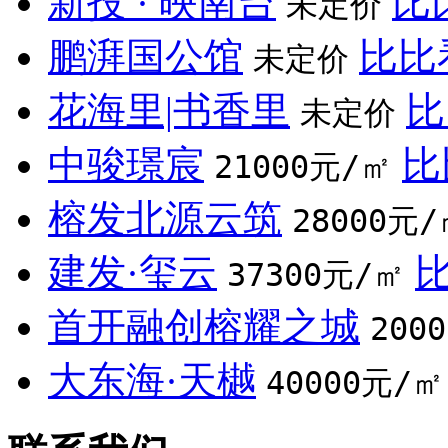
新投 · 映南台
比
未定价
鹏湃国公馆
比比
未定价
花海里|书香里
比
未定价
中骏璟宸
比
21000元/㎡
榕发北源云筑
28000元/
建发·玺云
37300元/㎡
首开融创榕耀之城
200
大东海·天樾
40000元/㎡