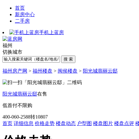
首页
新房中心
二手房
手机上蓝房
福州
切换城市
福州房产网
>
福州楼盘
>
闽侯楼盘
>
阳光城翡丽云邸
阳光城翡丽云邸
在售
低首付
不限购
400-060-2588转10807
首页
详细信息
价格走势
楼盘动态
户型图
楼盘图片
楼盘点评