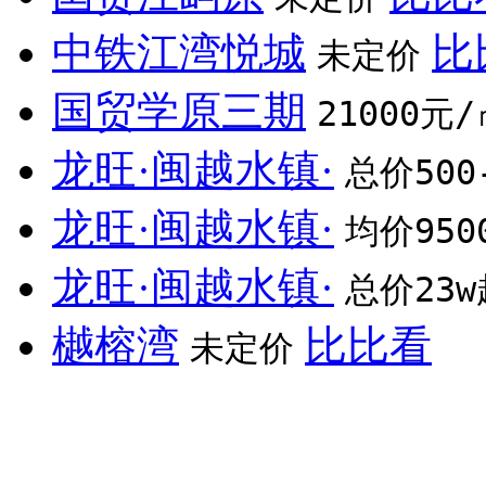
中铁江湾悦城
比
未定价
国贸学原三期
21000元/
龙旺·闽越水镇·
总价500
龙旺·闽越水镇·
均价950
龙旺·闽越水镇·
总价23w
樾榕湾
比比看
未定价