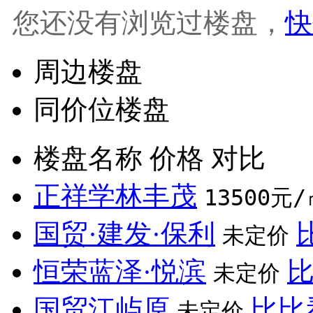
您还没有浏览过楼盘，
快
周边楼盘
同价位楼盘
楼盘名称
价格
对比
正祥学林丰茂
13500元/
国贸·建发·保利
未定价
恒荣蓝泽·悦滨
未定价
国贸江屿原
比比
未定价