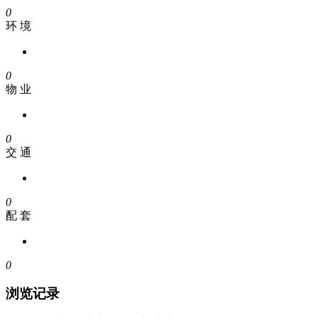
0
环 境
0
物 业
0
交 通
0
配 套
0
浏览记录