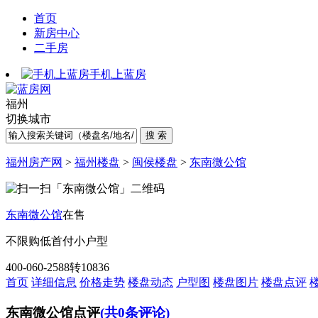
首页
新房中心
二手房
手机上蓝房
福州
切换城市
福州房产网
>
福州楼盘
>
闽侯楼盘
>
东南微公馆
东南微公馆
在售
不限购
低首付
小户型
400-060-2588转10836
首页
详细信息
价格走势
楼盘动态
户型图
楼盘图片
楼盘点评
东南微公馆点评
(共0条评论)