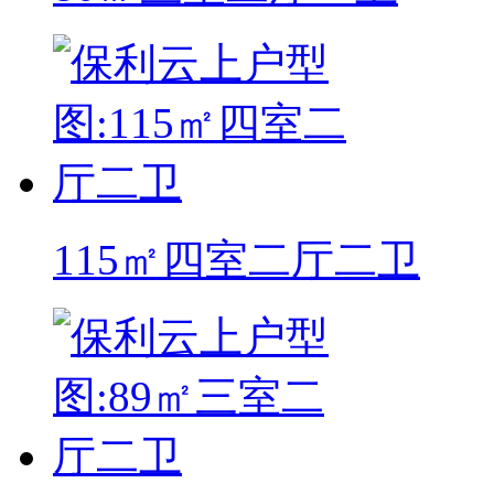
115㎡四室二厅二卫