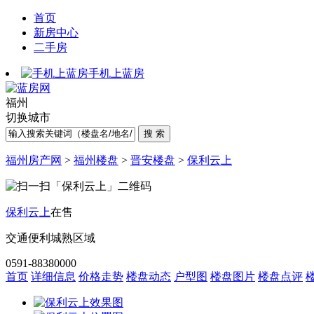
首页
新房中心
二手房
手机上蓝房
福州
切换城市
福州房产网
>
福州楼盘
>
晋安楼盘
>
保利云上
保利云上
在售
交通便利
城熟区域
0591-88380000
首页
详细信息
价格走势
楼盘动态
户型图
楼盘图片
楼盘点评