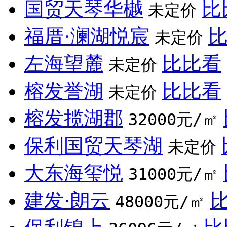
国贸天琴华樾
比
未定价
福厝·澜湖悦宸
未定价
左海望麓
比比看
未定价
榕发誉湖
比比看
未定价
榕发揽湖郡
32000元/㎡
保利国贸天琴湖
未定价
大东海玺悦
31000元/㎡
建发·朗云
48000元/㎡