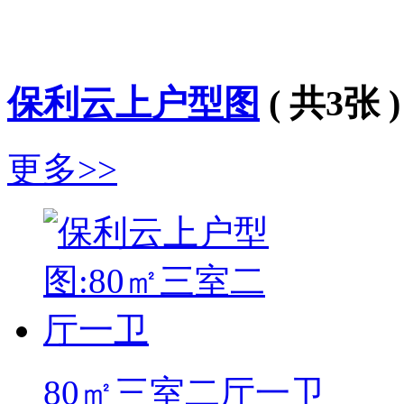
保利云上户型图
( 共3张 )
更多>>
80㎡三室二厅一卫