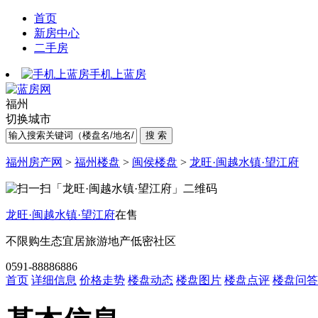
首页
新房中心
二手房
手机上蓝房
福州
切换城市
福州房产网
>
福州楼盘
>
闽侯楼盘
>
龙旺·闽越水镇·望江府
龙旺·闽越水镇·望江府
在售
不限购
生态宜居
旅游地产
低密社区
0591-88886886
首页
详细信息
价格走势
楼盘动态
楼盘图片
楼盘点评
楼盘问答