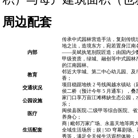
周边配套
传承中式园林营造手法，复刻传统
地之法，造境东方，宛若置身江南
内部
——吴斌执笔别院匠造；由国内少
甲级资质，绿城、融创等中式园林
的江南园林。
邻近大学城、第二中心幼儿园、及
教育
香；
项目稳踞地铁 2 号线闽越水镇站
交通状况
侯二桥（预计今年 5 月通车），
家门口享万亩江滩稀缺生态公园，
公园设施
乐；
闽侯县医院-二级甲等综合医院、
医疗
养身心；
商 | 毗邻万家广场、永嘉天地等两
生活配套
全域生活场所；娱 | 5D 穹幕剧
秀等，满足全天候生活遐想体验；