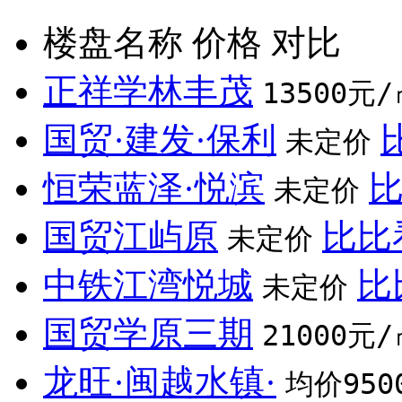
楼盘名称
价格
对比
正祥学林丰茂
13500元/
国贸·建发·保利
未定价
恒荣蓝泽·悦滨
未定价
国贸江屿原
比比
未定价
中铁江湾悦城
比
未定价
国贸学原三期
21000元/
龙旺·闽越水镇·
均价950