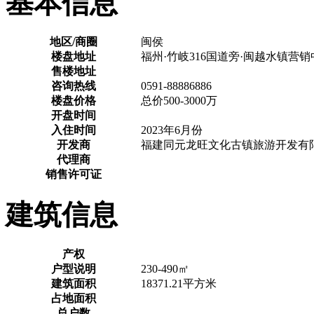
基本信息
地区/商圈
闽侯
楼盘地址
福州·竹岐316国道旁·闽越水镇营
售楼地址
咨询热线
0591-88886886
楼盘价格
总价500-3000万
开盘时间
入住时间
2023年6月份
开发商
福建同元龙旺文化古镇旅游开发有
代理商
销售许可证
建筑信息
产权
户型说明
230-490㎡
建筑面积
18371.21平方米
占地面积
总户数