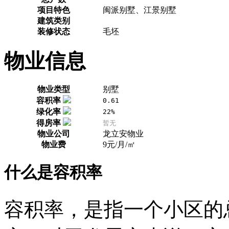
项目特色
闽派别墅、江景别墅
建筑类别
装修状态
毛坯
物业信息
物业类型
别墅
容积率
0.61
绿化率
22%
得房率
暂无
物业公司
龙立安物业
物业费
9元/月/㎡
什么是容积率
容积率，是指一个小区的