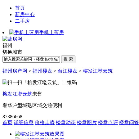
首页
新房中心
二手房
手机上蓝房
福州
切换城市
福州房产网
>
福州楼盘
>
台江楼盘
>
榕发江墘云筑
榕发江墘云筑
未售
奢华户型
城熟区域
交通便利
87386668
首页
详细信息
价格走势
楼盘动态
楼盘图片
楼盘点评
楼盘问答