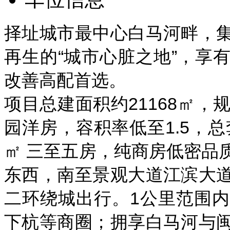
择址城市最中心白马河畔，
再生的“城市心脏之地”，享
改善高配首选。
项目总建面积约
21168
㎡，
园洋房，容积率低至
1.5
，总
㎡ 三至五房，纯商房低密品
东西，南至景观大道江滨大
二环绕城出行。
1
公里范围内
下杭等商圈；拥享白马河与