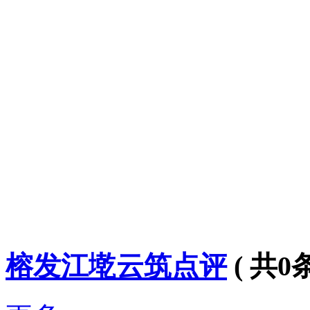
榕发江墘云筑点评
( 共
0
条