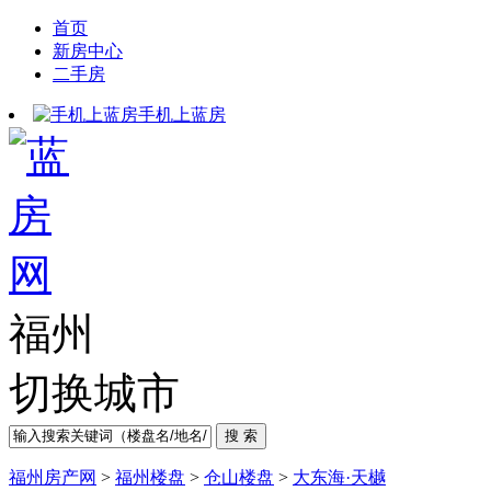
首页
新房中心
二手房
手机上蓝房
福州
切换城市
福州房产网
>
福州楼盘
>
仓山楼盘
>
大东海·天樾