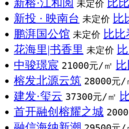
新榕·江和阅
比
未定价
新投 · 映南台
比
未定价
鹏湃国公馆
比比
未定价
花海里|书香里
比
未定价
中骏璟宸
比
21000元/㎡
榕发北源云筑
28000元/
建发·玺云
37300元/㎡
首开融创榕耀之城
200
融信海纳新潮
29500元/