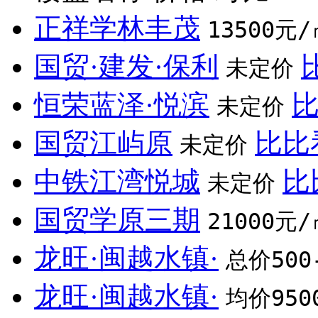
正祥学林丰茂
13500元/
国贸·建发·保利
未定价
恒荣蓝泽·悦滨
未定价
国贸江屿原
比比
未定价
中铁江湾悦城
比
未定价
国贸学原三期
21000元/
龙旺·闽越水镇·
总价500
龙旺·闽越水镇·
均价950