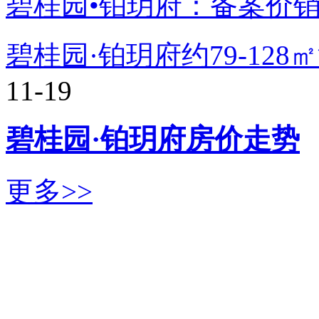
碧桂园•铂玥府：备案价
碧桂园·铂玥府约79-12
11-19
碧桂园·铂玥府房价走势
更多>>