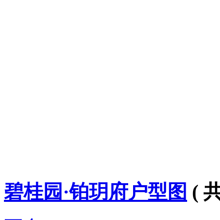
碧桂园·铂玥府户型图
( 