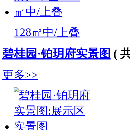
128㎡中/上叠
碧桂园·铂玥府实景图
( 
更多>>