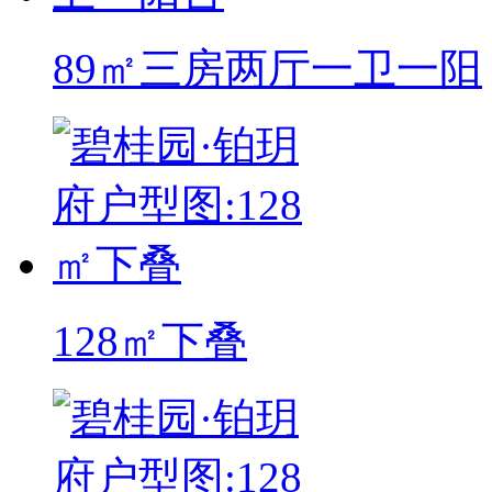
89㎡三房两厅一卫一阳
128㎡下叠