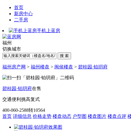
首页
新房中心
二手房
手机上蓝房
福州
切换城市
福州房产网
>
福州楼盘
>
闽侯楼盘
>
碧桂园·铂玥府
碧桂园·铂玥府
在售
交通便利
挑高复式
400-060-2588转10564
首页
详细信息
价格走势
楼盘动态
户型图
楼盘图片
楼盘点评