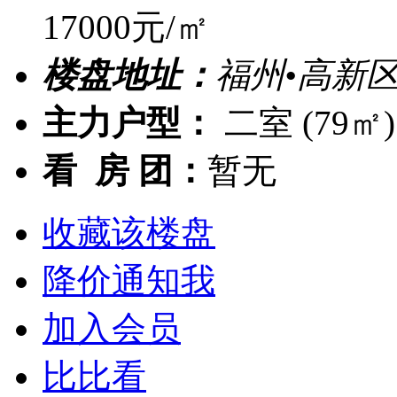
17000元/㎡
楼盘地址：
福州•高新区
主力户型：
二室 (79㎡
看 房 团：
暂无
收藏该楼盘
降价通知我
加入会员
比比看