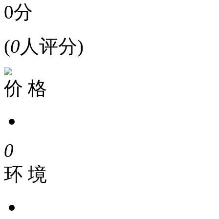
0分
(
0
人评分)
价 格
0
环 境