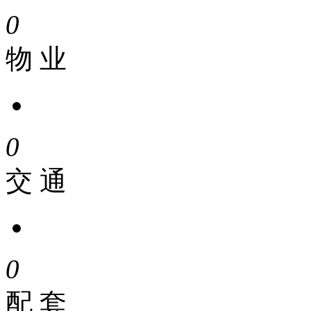
0
物 业
0
交 通
0
配 套