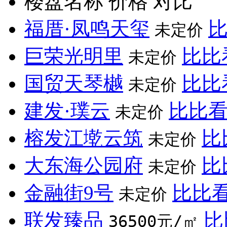
楼盘名称
价格
对比
福厝·凤鸣天玺
未定价
巨荣光明里
比比
未定价
国贸天琴樾
比比
未定价
建发·璞云
比比
未定价
榕发江墘云筑
比
未定价
大东海公园府
比
未定价
金融街9号
比比
未定价
联发臻品
比
36500元/㎡