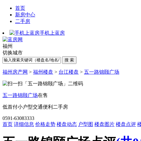
首页
新房中心
二手房
手机上蓝房
福州
切换城市
福州房产网
>
福州楼盘
>
台江楼盘
>
五一路锦颐广场
五一路锦颐广场
在售
低首付
小户型
交通便利
二手房
0591-63083333
首页
详细信息
价格走势
楼盘动态
户型图
楼盘图片
楼盘点评